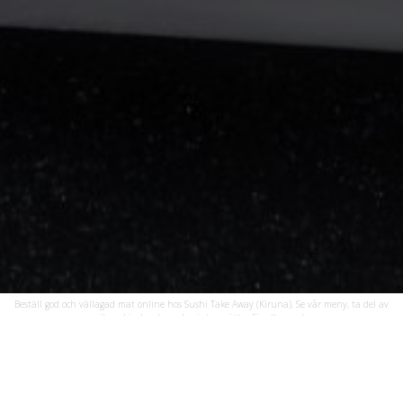
Beställ god och vällagad mat online hos Sushi Take Away (Kiruna). Se vår meny, ta del av
unika erbjudanden och njut av rätter för alla smaker.
Öppettider